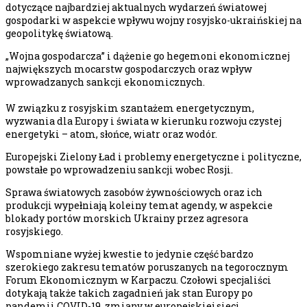
dotyczące najbardziej aktualnych wydarzeń światowej
gospodarki w aspekcie wpływu wojny rosyjsko-ukraińskiej na
geopolitykę światową.
„Wojna gospodarcza” i dążenie go hegemoni ekonomicznej
największych mocarstw gospodarczych oraz wpływ
wprowadzanych sankcji ekonomicznych.
W związku z rosyjskim szantażem energetycznym,
wyzwania dla Europy i świata w kierunku rozwoju czystej
energetyki – atom, słońce, wiatr oraz wodór.
Europejski Zielony Ład i problemy energetyczne i polityczne,
powstałe po wprowadzeniu sankcji wobec Rosji.
Sprawa światowych zasobów żywnościowych oraz ich
produkcji wypełniają koleiny temat agendy, w aspekcie
blokady portów morskich Ukrainy przez agresora
rosyjskiego.
Wspomniane wyżej kwestie to jedynie część bardzo
szerokiego zakresu tematów poruszanych na tegorocznym
Forum Ekonomicznym w Karpaczu. Czołowi specjaliści
dotykają także takich zagadnień jak stan Europy po
pandemii COVID-19, zmiany w europejskiej sieci