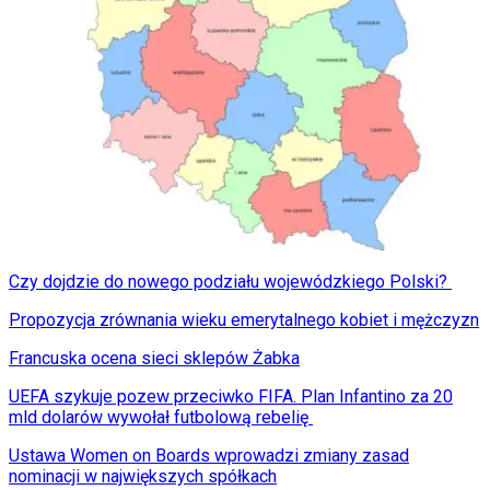
Czy dojdzie do nowego podziału wojewódzkiego Polski?
Propozycja zrównania wieku emerytalnego kobiet i mężczyzn
Francuska ocena sieci sklepów Żabka
UEFA szykuje pozew przeciwko FIFA. Plan Infantino za 20
mld dolarów wywołał futbolową rebelię
Ustawa Women on Boards wprowadzi zmiany zasad
nominacji w największych spółkach