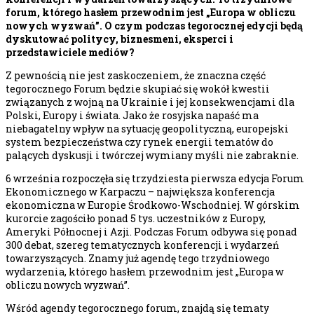
forum, którego hasłem przewodnim jest „Europa w obliczu
nowych wyzwań”. O czym podczas tegorocznej edycji będą
dyskutować politycy, biznesmeni, eksperci i
przedstawiciele mediów?
Z pewnością nie jest zaskoczeniem, że znaczna część
tegorocznego Forum będzie skupiać się wokół kwestii
związanych z wojną na Ukrainie i jej konsekwencjami dla
Polski, Europy i świata. Jako że rosyjska napaść ma
niebagatelny wpływ na sytuację geopolityczną, europejski
system bezpieczeństwa czy rynek energii tematów do
palących dyskusji i twórczej wymiany myśli nie zabraknie.
6 września rozpoczęła się trzydziesta pierwsza edycja Forum
Ekonomicznego w Karpaczu – największa konferencja
ekonomiczna w Europie Środkowo-Wschodniej. W górskim
kurorcie zagościło ponad 5 tys. uczestników z Europy,
Ameryki Północnej i Azji. Podczas Forum odbywa się ponad
300 debat, szereg tematycznych konferencji i wydarzeń
towarzyszących. Znamy już agendę tego trzydniowego
wydarzenia, którego hasłem przewodnim jest „Europa w
obliczu nowych wyzwań”.
Wśród agendy tegorocznego forum, znajdą się tematy