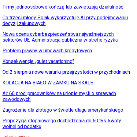
Firmy jednoosobowe kończą lub zawieszają działalność
Co trzeci młody Polak wykorzystuje AI przy podejmowaniu
decyzji zakupowych
Nowa ocena cyberbezpieczeństwa najważniejszych
sektorów UE. Administracja publiczna w strefie ryzyka
Problem prawny w umowach kredytowych
Konsekwencje „quiet vacationing"
Od 2 sierpnia nowe warunki przejrzystości w przychodniach
KOLACJA NA BIAŁO W ZAMKU NA SKALE
Aż 60 proc. pracowników na urlopie myśli o sprawach
zawodowych
Zagrożenie dla złotego w świetle długu amerykańskiego
Propozycja stopniowego dochodzenia do 60 tys. kwoty
wolnej od podatku
zobacz więcej