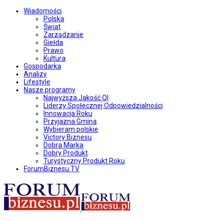
Wiadomości
Polska
Świat
Zarządzanie
Giełda
Prawo
Kultura
Gospodarka
Analizy
Lifestyle
Nasze programy
Najwyższa Jakość QI
Liderzy Społecznej Odpowiedzialności
Innowacja Roku
Przyjazna Gmina
Wybieram polskie
Victory Biznesu
Dobra Marka
Dobry Produkt
Turystyczny Produkt Roku
ForumBiznesu TV