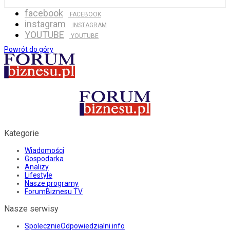
facebook
FACEBOOK
instagram
INSTAGRAM
YOUTUBE
YOUTUBE
Powrót do góry
Kategorie
Wiadomości
Gospodarka
Analizy
Lifestyle
Nasze programy
ForumBiznesu TV
Nasze serwisy
SpolecznieOdpowiedzialni.info