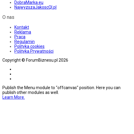
DobraMarka.eu
NajwyzszaJakoscQI.pl
O nas
Kontakt
Reklama
Praca
Regulamin
Polityka cookies
Polityka Prywatności
Copyright © ForumBiznesu.pl 2026
Publish the Menu module to "offcanvas" position. Here you can
publish other modules as well.
Learn More.