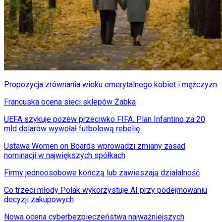
Propozycja zrównania wieku emerytalnego kobiet i mężczyzn
Francuska ocena sieci sklepów Żabka
UEFA szykuje pozew przeciwko FIFA. Plan Infantino za 20
mld dolarów wywołał futbolową rebelię
Ustawa Women on Boards wprowadzi zmiany zasad
nominacji w największych spółkach
Firmy jednoosobowe kończą lub zawieszają działalność
Co trzeci młody Polak wykorzystuje AI przy podejmowaniu
decyzji zakupowych
Nowa ocena cyberbezpieczeństwa najważniejszych