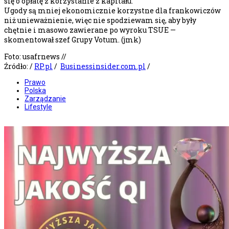
się o opłatę z korzystanie z kapitału.
Ugody są mniej ekonomicznie korzystne dla frankowiczów
niż unieważnienie, więc nie spodziewam się, aby były
chętnie i masowo zawierane po wyroku TSUE —
skomentował szef Grupy Votum. (jmk)
Foto: usafrnews //
Źródło: /
RP.pl
/
Businessinsider.com.pl
/
Prawo
Polska
Zarządzanie
Lifestyle