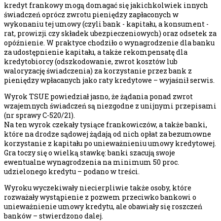
kredyt frankowy mogą domagać się jakichkolwiek innych
świadczeń oprócz zwrotu pieniędzy zapłaconych w
wykonaniu tej umowy (czyli bank - kapitału, a konsument -
rat, prowizji czy składek ubezpieczeniowych) oraz odsetek za
opóźnienie. W praktyce chodziło o wynagrodzenie dla banku
za udostępnienie kapitału, a także rekompensatę dla
kredytobiorcy (odszkodowanie, zwrot kosztów lub
waloryzację świadczenia) za korzystanie przez bank z
pieniędzy wpłacanych jako raty kredytowe – wyjaśnił serwis.
Wyrok TSUE powiedział jasno, że żądania ponad zwrot
wzajemnych świadczeń są niezgodne z unijnymi przepisami
(nr sprawy C-520/21).
Na ten wyrok czekały tysiące frankowiczów, a także banki,
które na drodze sądowej żądają od nich opłat za bezumowne
korzystanie z kapitału po unieważnieniu umowy kredytowej.
Gra toczy się o wielką stawkę: banki szacują swoje
ewentualne wynagrodzenia na minimum 50 proc.
udzielonego kredytu – podano w treści.
Wyroku wyczekiwały niecierpliwie także osoby, które
rozważały wystąpienie z pozwem przeciwko bankowi o
unieważnienie umowy kredytu, ale obawiały się roszczeń
banków – stwierdzono dalej.