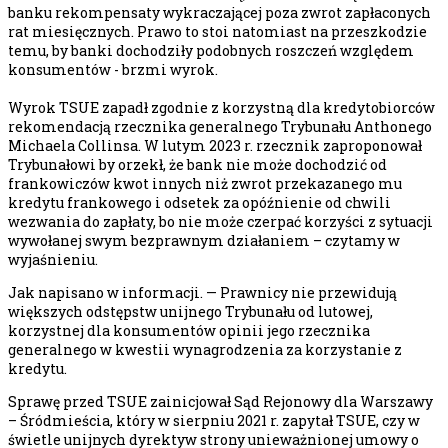
banku rekompensaty wykraczającej poza zwrot zapłaconych
rat miesięcznych. Prawo to stoi natomiast na przeszkodzie
temu, by banki dochodziły podobnych roszczeń względem
konsumentów - brzmi wyrok.
Wyrok TSUE zapadł zgodnie z korzystną dla kredytobiorców
rekomendacją rzecznika generalnego Trybunału Anthonego
Michaela Collinsa. W lutym 2023 r. rzecznik zaproponował
Trybunałowi by orzekł, że bank nie może dochodzić od
frankowiczów kwot innych niż zwrot przekazanego mu
kredytu frankowego i odsetek za opóźnienie od chwili
wezwania do zapłaty, bo nie może czerpać korzyści z sytuacji
wywołanej swym bezprawnym działaniem – czytamy w
wyjaśnieniu.
Jak napisano w informacji. — Prawnicy nie przewidują
większych odstępstw unijnego Trybunału od lutowej,
korzystnej dla konsumentów opinii jego rzecznika
generalnego w kwestii wynagrodzenia za korzystanie z
kredytu.
Sprawę przed TSUE zainicjował Sąd Rejonowy dla Warszawy
– Śródmieścia, który w sierpniu 2021 r. zapytał TSUE, czy w
świetle unijnych dyrektyw strony unieważnionej umowy o