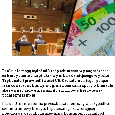
Banki nie mogą żądać od kredytobiorców wynagrodzenia
za korzystanie z kapitału - wynika z dzisiejszego wyroku
Trybunału Sprawiedliwości UE. Czekały na niego tysiące
frankowiczów, którzy wygrali z bankami spory o klauzule
abuzywne i sądy unieważniły im umowy kredytowe -
podał serwis Rp.pl
Prawo Unii nie stoi na przeszkodzie temu, by w przypadku
uznania umowy kredytu hipotecznego zawierającej
nieuczciwe warunki za nieważną, konsumenci żądali od