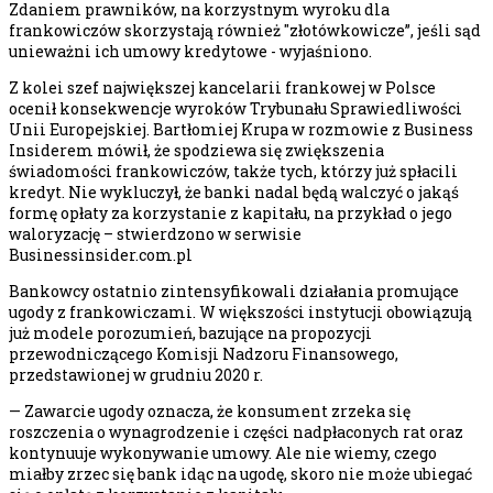
Zdaniem prawników, na korzystnym wyroku dla
frankowiczów skorzystają również "złotówkowicze”, jeśli sąd
unieważni ich umowy kredytowe - wyjaśniono.
Z kolei szef największej kancelarii frankowej w Polsce
ocenił konsekwencje wyroków Trybunału Sprawiedliwości
Unii Europejskiej. Bartłomiej Krupa w rozmowie z Business
Insiderem mówił, że spodziewa się zwiększenia
świadomości frankowiczów, także tych, którzy już spłacili
kredyt. Nie wykluczył, że banki nadal będą walczyć o jakąś
formę opłaty za korzystanie z kapitału, na przykład o jego
waloryzację – stwierdzono w serwisie
Businessinsider.com.pl
Bankowcy ostatnio zintensyfikowali działania promujące
ugody z frankowiczami. W większości instytucji obowiązują
już modele porozumień, bazujące na propozycji
przewodniczącego Komisji Nadzoru Finansowego,
przedstawionej w grudniu 2020 r.
— Zawarcie ugody oznacza, że konsument zrzeka się
roszczenia o wynagrodzenie i części nadpłaconych rat oraz
kontynuuje wykonywanie umowy. Ale nie wiemy, czego
miałby zrzec się bank idąc na ugodę, skoro nie może ubiegać