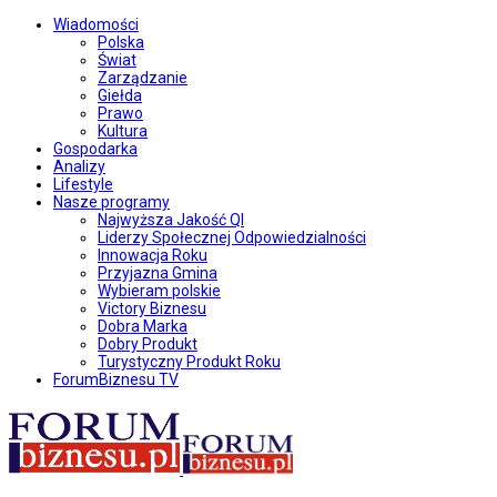
Wiadomości
Polska
Świat
Zarządzanie
Giełda
Prawo
Kultura
Gospodarka
Analizy
Lifestyle
Nasze programy
Najwyższa Jakość QI
Liderzy Społecznej Odpowiedzialności
Innowacja Roku
Przyjazna Gmina
Wybieram polskie
Victory Biznesu
Dobra Marka
Dobry Produkt
Turystyczny Produkt Roku
ForumBiznesu TV