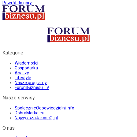
Powrót do góry
Kategorie
Wiadomości
Gospodarka
Analizy
Lifestyle
Nasze programy
ForumBiznesu TV
Nasze serwisy
SpolecznieOdpowiedzialni.info
DobraMarka.eu
NajwyzszaJakoscQI.pl
O nas