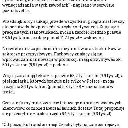
wynagradzania w tych zawodach" - napisano w serwisie
poznatsvet.cz.
Przedsiębiorcy szukają przede wszystkim programistów czy
ekspertów ds. bezpieczeństwa cybernetycznego. Znajdując
pracę na tych stanowiskach, można zarobić średnio prawie
68,6 tys. koron, co daje ponad 11,7 tys. zł – wskazano.
Niewiele niższa jest średnia inżynierów oraz techników w
sektorze przemysłowym. Fachowcy znający się na
wprowadzaniu innowacji w produkcji mają otrzymywać ok.
50 tys. koron (8,5 tys. zł) – podano.
Więcej zarabiają lekarze - prawie 58,2 tys. koron (9,9 tys. zł), a
pielęgniarki, których brakuje nie tylko w Polsce - mogą
liczyć na 34 tys. koron (ponad 5,8 tys. zł) – zaznaczono w
treści.
Czeskie firmy mają zwracać też uwagę na brak zawodowych
kierowców, co może zaburzać łańcuch dostaw. Tutaj proponuje
się przeciętnie zarobki rzędu 54,6 tys. koron (9,3 tys. zł).
"Od początku transformacji Czechy były najzamożniejszym