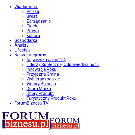
Wiadomości
Polska
Świat
Zarządzanie
Giełda
Prawo
Kultura
Gospodarka
Analizy
Lifestyle
Nasze programy
Najwyższa Jakość QI
Liderzy Społecznej Odpowiedzialności
Innowacja Roku
Przyjazna Gmina
Wybieram polskie
Victory Biznesu
Dobra Marka
Dobry Produkt
Turystyczny Produkt Roku
ForumBiznesu TV