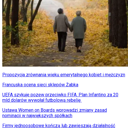
Propozycja zrównania wieku emerytalnego kobiet i mężczyzn
Francuska ocena sieci sklepów Żabka
UEFA szykuje pozew przeciwko FIFA. Plan Infantino za 20
mld dolarów wywołał futbolową rebelię
Ustawa Women on Boards wprowadzi zmiany zasad
nominacji w największych spółkach
Firmy jednoosobowe kończą lub zawieszają działalność