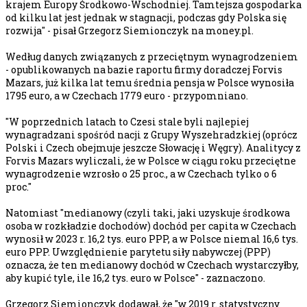
krajem Europy Środkowo-Wschodniej. Tamtejsza gospodarka
od kilku lat jest jednak w stagnacji, podczas gdy Polska się
rozwija" - pisał Grzegorz Siemionczyk na money.pl.
Według danych związanych z przeciętnym wynagrodzeniem
- opublikowanych na bazie raportu firmy doradczej Forvis
Mazars, już kilka lat temu średnia pensja w Polsce wynosiła
1795 euro, a w Czechach 1779 euro - przypomniano.
"W poprzednich latach to Czesi stale byli najlepiej
wynagradzani spośród nacji z Grupy Wyszehradzkiej (oprócz
Polski i Czech obejmuje jeszcze Słowację i Węgry). Analitycy z
Forvis Mazars wyliczali, że w Polsce w ciągu roku przeciętne
wynagrodzenie wzrosło o 25 proc., a w Czechach tylko o 6
proc."
Natomiast "medianowy (czyli taki, jaki uzyskuje środkowa
osoba w rozkładzie dochodów) dochód per capita w Czechach
wynosił w 2023 r. 16,2 tys. euro PPP, a w Polsce niemal 16,6 tys.
euro PPP. Uwzględnienie parytetu siły nabywczej (PPP)
oznacza, że ten medianowy dochód w Czechach wystarczyłby,
aby kupić tyle, ile 16,2 tys. euro w Polsce" - zaznaczono.
Grzegorz Siemionczyk dodawał, że "w 2019 r. statystyczny