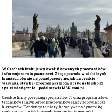
W Czechach brakuje wykwalifikowanych pracowników -
informuje serwis poznatsvet. Z tego powodu w niektórych
branżach oferuje się ponadprzeciętne, jak na czeskie
warunki, stawki - programiści mogą liczyć na blisko 12
tys. zł miesięcznie – podał serwis MSN.com.pl
Czeskie firmy poszukują specjalistów IT oraz programistów,
techników i inżynierów, pracowników służby zdrowia oraz
kierowców. "Tendencja ta nie tylko wpływa na dynamikę
rynku pracy, ale także zasadniczo zmienia warunki