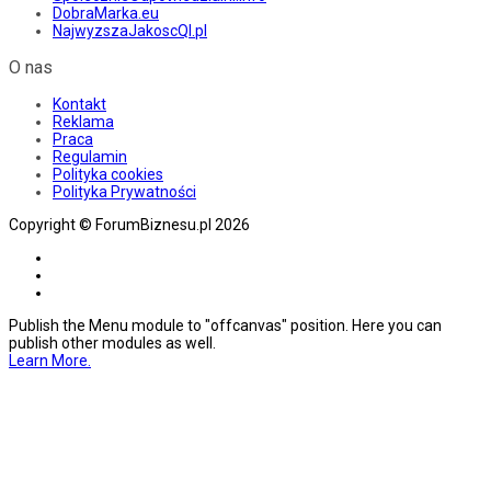
DobraMarka.eu
NajwyzszaJakoscQI.pl
O nas
Kontakt
Reklama
Praca
Regulamin
Polityka cookies
Polityka Prywatności
Copyright © ForumBiznesu.pl 2026
Publish the Menu module to "offcanvas" position. Here you can
publish other modules as well.
Learn More.