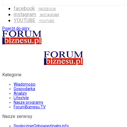
facebook
FACEBOOK
instagram
INSTAGRAM
YOUTUBE
YOUTUBE
Powrót do góry
Kategorie
Wiadomości
Gospodarka
Analizy
Lifestyle
Nasze programy
ForumBiznesu TV
Nasze serwisy
SpolecznieOdpowiedzialni.info