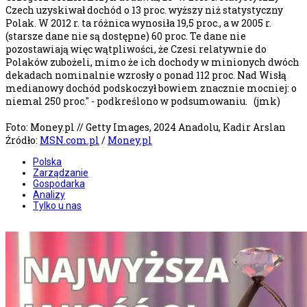
Czech uzyskiwał dochód o 13 proc. wyższy niż statystyczny
Polak. W 2012 r. ta różnica wynosiła 19,5 proc., a w 2005 r.
(starsze dane nie są dostępne) 60 proc. Te dane nie
pozostawiają więc wątpliwości, że Czesi relatywnie do
Polaków zubożeli, mimo że ich dochody w minionych dwóch
dekadach nominalnie wzrosły o ponad 112 proc. Nad Wisłą
medianowy dochód podskoczył bowiem znacznie mocniej: o
niemal 250 proc." - podkreślono w podsumowaniu. (jmk)
Foto: Money.pl // Getty Images, 2024 Anadolu, Kadir Arslan
Źródło:
MSN.com.pl
/
Money.pl
Polska
Zarządzanie
Gospodarka
Analizy
Tylko u nas