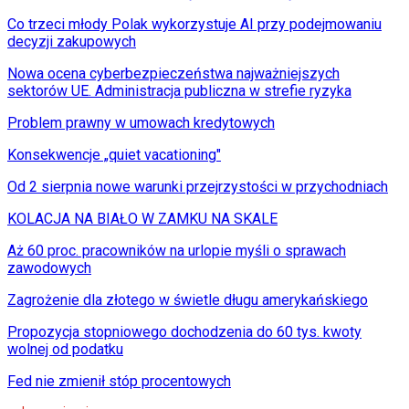
Co trzeci młody Polak wykorzystuje AI przy podejmowaniu
decyzji zakupowych
Nowa ocena cyberbezpieczeństwa najważniejszych
sektorów UE. Administracja publiczna w strefie ryzyka
Problem prawny w umowach kredytowych
Konsekwencje „quiet vacationing"
Od 2 sierpnia nowe warunki przejrzystości w przychodniach
KOLACJA NA BIAŁO W ZAMKU NA SKALE
Aż 60 proc. pracowników na urlopie myśli o sprawach
zawodowych
Zagrożenie dla złotego w świetle długu amerykańskiego
Propozycja stopniowego dochodzenia do 60 tys. kwoty
wolnej od podatku
Fed nie zmienił stóp procentowych