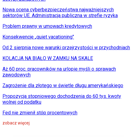
Nowa ocena cyberbezpieczeństwa najważniejszych
sektorów UE. Administracja publiczna w strefie ryzyka
Problem prawny w umowach kredytowych
Konsekwencje „quiet vacationing"
Od 2 sierpnia nowe warunki przejrzystości w przychodniach
KOLACJA NA BIAŁO W ZAMKU NA SKALE
Aż 60 proc. pracowników na urlopie myśli o sprawach
zawodowych
Zagrożenie dla złotego w świetle długu amerykańskiego
Propozycja stopniowego dochodzenia do 60 tys. kwoty
wolnej od podatku
Fed nie zmienił stóp procentowych
zobacz więcej