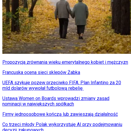
Propozycja zrównania wieku emerytalnego kobiet i mężczyzn
Francuska ocena sieci sklepów Żabka
UEFA szykuje pozew przeciwko FIFA. Plan Infantino za 20
mld dolarów wywołał futbolową rebelię
Ustawa Women on Boards wprowadzi zmiany zasad
nominacji w największych spółkach
Firmy jednoosobowe kończą lub zawieszają działalność
Co trzeci młody Polak wykorzystuje AI przy podejmowaniu
decyzji zakupowych