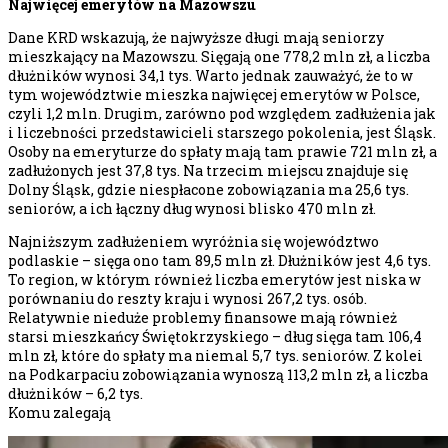
Najwięcej emerytów na Mazowszu
Dane KRD wskazują, że najwyższe długi mają seniorzy
mieszkający na Mazowszu. Sięgają one 778,2 mln zł, a liczba
dłużników wynosi 34,1 tys. Warto jednak zauważyć, że to w
tym województwie mieszka najwięcej emerytów w Polsce,
czyli 1,2 mln. Drugim, zarówno pod względem zadłużenia jak
i liczebności przedstawicieli starszego pokolenia, jest Śląsk.
Osoby na emeryturze do spłaty mają tam prawie 721 mln zł, a
zadłużonych jest 37,8 tys. Na trzecim miejscu znajduje się
Dolny Śląsk, gdzie niespłacone zobowiązania ma 25,6 tys.
seniorów, a ich łączny dług wynosi blisko 470 mln zł.
Najniższym zadłużeniem wyróżnia się województwo
podlaskie – sięga ono tam 89,5 mln zł. Dłużników jest 4,6 tys.
To region, w którym również liczba emerytów jest niska w
porównaniu do reszty kraju i wynosi 267,2 tys. osób.
Relatywnie nieduże problemy finansowe mają również
starsi mieszkańcy Świętokrzyskiego – dług sięga tam 106,4
mln zł, które do spłaty ma niemal 5,7 tys. seniorów. Z kolei
na Podkarpaciu zobowiązania wynoszą 113,2 mln zł, a liczba
dłużników – 6,2 tys.
Komu zalegają