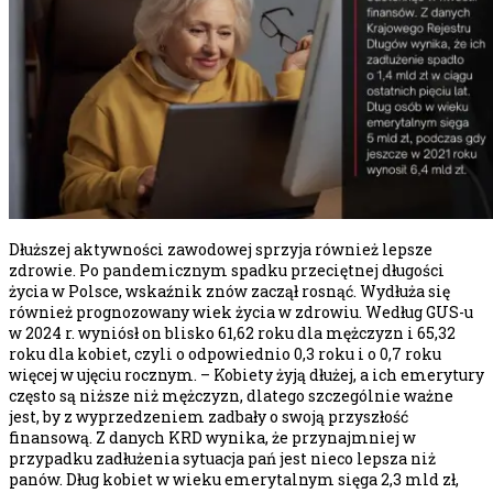
Dłuższej aktywności zawodowej sprzyja również lepsze
zdrowie. Po pandemicznym spadku przeciętnej długości
życia w Polsce, wskaźnik znów zaczął rosnąć. Wydłuża się
również prognozowany wiek życia w zdrowiu. Według GUS-u
w 2024 r. wyniósł on blisko 61,62 roku dla mężczyzn i 65,32
roku dla kobiet, czyli o odpowiednio 0,3 roku i o 0,7 roku
więcej w ujęciu rocznym. – Kobiety żyją dłużej, a ich emerytury
często są niższe niż mężczyzn, dlatego szczególnie ważne
jest, by z wyprzedzeniem zadbały o swoją przyszłość
finansową. Z danych KRD wynika, że przynajmniej w
przypadku zadłużenia sytuacja pań jest nieco lepsza niż
panów. Dług kobiet w wieku emerytalnym sięga 2,3 mld zł,