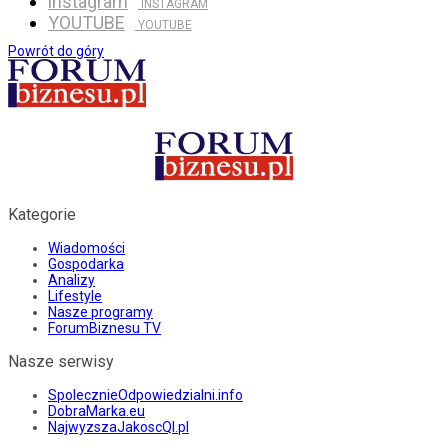
instagram
INSTAGRAM
YOUTUBE
YOUTUBE
Powrót do góry
Kategorie
Wiadomości
Gospodarka
Analizy
Lifestyle
Nasze programy
ForumBiznesu TV
Nasze serwisy
SpolecznieOdpowiedzialni.info
DobraMarka.eu
NajwyzszaJakoscQI.pl