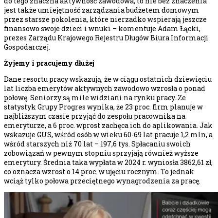
do tego znaczna aktywność zawodowa, to nie bez znaczenia
jest także umiejętność zarządzania budżetem domowym
przez starsze pokolenia, które nierzadko wspierają jeszcze
finansowo swoje dzieci i wnuki – komentuje Adam Łącki,
prezes Zarządu Krajowego Rejestru Długów Biura Informacji
Gospodarczej.
Żyjemy i pracujemy dłużej
Dane resortu pracy wskazują, że w ciągu ostatnich dziewięciu
lat liczba emerytów aktywnych zawodowo wzrosła o ponad
połowę. Seniorzy są mile widziani na rynku pracy. Ze
statystyk Grupy Progres wynika, że 23 proc. firm planuje w
najbliższym czasie przyjąć do zespołu pracownika na
emeryturze, a 6 proc. wprost zachęca ich do aplikowania. Jak
wskazuje GUS, wśród osób w wieku 60-69 lat pracuje 1,2 mln, a
wśród starszych niż 70 lat – 197,6 tys. Spłacaniu swoich
zobowiązań w pewnym stopniu sprzyjają również wyższe
emerytury. Średnia taka wypłata w 2024 r. wyniosła 3862,61 zł,
co oznacza wzrost o 14 proc. w ujęciu rocznym. To jednak
wciąż tylko połowa przeciętnego wynagrodzenia za pracę.