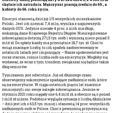
chętnie ich zatrudnia. Mężczyźni pracują średnio do 69., a
kobiety do 66. roku życia.
Emeryci stanowią dziś już 1/5 wszystkich mieszkańców
Polski. Jest ich niemal 7,4 mln, wynika z najnowszych
danych GUS. Jedynie niecałe 4 proc. z nich ma długi,
wskazują dane Krajowego Rejestru Długów. Nieuregulowane
zobowiązania dotyczą 271,5 tys. osób i wynoszą nieco ponad 5
mld zł. Do spłaty każdy ma przeciętnie 18,7 tys. zł. Choć to
wciąż znaczące liczby, to ich spadek zaobserwowany w
ostatnich latach jest imponujący. – Nasze społeczeństwo jest
coraz starsze, rośnie liczba osób na emeryturze. Mogłoby się
wydawać, że wraz z tym trendem zwiększać się będzie także
dług seniorów.
Tymczasem jest odwrotnie. Już od dłuższego czasu
obserwujemy sukcesywnie spadające zadłużenie osób, które
są na emeryturze. W ciągu ostatnich pięciu lat znacznie
zmniejszyli oni swoje zaległe zobowiązania. Jeszcze w
styczniu 2021 roku sięgały one 6,4 mld zł, a obecnie są o ponad
1 mld zł niższe. Podobnie wygląda sytuacja z liczbą dłużników
– dziś jest ich o 63,5 tys. mniej i stanowią 14 proc. wszystkich
zadłużonych osób w Polsce. Choć z pewnością przyczynia się