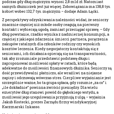
podczas gdy dług mężczyzn wynosi 2,8 mld zł. Natomiast
samych dłużniczek jest już więcej. Zobowiązania ma 138,8 tys.
kobiet wobec 132,7 tys. mężczyzn – dodaje Adam Łącki.
Z perspektywy odzyskiwania należności widać, że seniorzy
znacznie częściej niż młode osoby reagują na pierwszy
kontakt i wybierają ugodę, zamiast przeciągać sprawę. – Gdy
dług powstanie, rzadko wynika z nadmiernej konsumpcji, a
częściej z jakiegoś zdarzenia: śmierci partnera, poręczenia
zakupów ratalnych dla członków rodziny czy wysokich
kosztów leczenia. Kiedy negocjatorzy kontaktują się z
seniorami, ich działania opierają się na transparentności,
tak aby zrozumiale przedstawić podstawę długu i
zaproponować możliwość spłaty w ratach, które będą
adekwatne do możliwości finansowych dłużnika. Seniorzy są
dość przewidywalni płatniczo, ale wrażliwi na niejasne
zapisy i odczuwają wówczas stres. Cierpliwe wyjaśnianie jest
szczególnie ważne, bo ta grupa spłaca, gdy rozumie „za co” i
„ile dokładnie” powinna zwrócić pieniędzy. Dla wielu
emerytów dług stanowi powód do głębokiego wstydu, a
możliwość jego uregulowania przyjmują z ulgą – wyjaśnia
Jakub Kostecki, prezes Zarządu firmy windykacyjnej
Kaczmarski Inkasso.