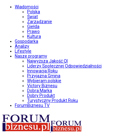
Wiadomości
Polska
Świat
Zarządzanie
Giełda
Prawo
Kultura
Gospodarka
Analizy
Lifestyle
Nasze programy
Najwyższa Jakość QI
Liderzy Społecznej Odpowiedzialności
Innowacja Roku
Przyjazna Gmina
Wybieram polskie
Victory Biznesu
Dobra Marka
Dobry Produkt
Turystyczny Produkt Roku
ForumBiznesu TV