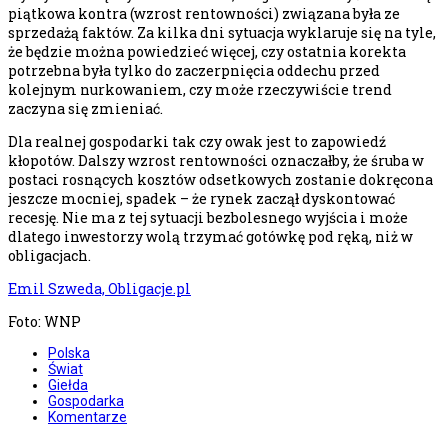
piątkowa kontra (wzrost rentowności) związana była ze
sprzedażą faktów. Za kilka dni sytuacja wyklaruje się na tyle,
że będzie można powiedzieć więcej, czy ostatnia korekta
potrzebna była tylko do zaczerpnięcia oddechu przed
kolejnym nurkowaniem, czy może rzeczywiście trend
zaczyna się zmieniać.
Dla realnej gospodarki tak czy owak jest to zapowiedź
kłopotów. Dalszy wzrost rentowności oznaczałby, że śruba w
postaci rosnących kosztów odsetkowych zostanie dokręcona
jeszcze mocniej, spadek – że rynek zaczął dyskontować
recesję. Nie ma z tej sytuacji bezbolesnego wyjścia i może
dlatego inwestorzy wolą trzymać gotówkę pod ręką, niż w
obligacjach.
Emil Szweda, Obligacje.pl
Foto: WNP
Polska
Świat
Giełda
Gospodarka
Komentarze