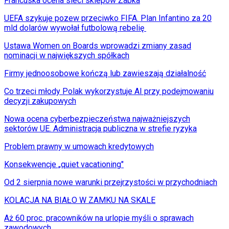
Francuska ocena sieci sklepów Żabka
UEFA szykuje pozew przeciwko FIFA. Plan Infantino za 20
mld dolarów wywołał futbolową rebelię
Ustawa Women on Boards wprowadzi zmiany zasad
nominacji w największych spółkach
Firmy jednoosobowe kończą lub zawieszają działalność
Co trzeci młody Polak wykorzystuje AI przy podejmowaniu
decyzji zakupowych
Nowa ocena cyberbezpieczeństwa najważniejszych
sektorów UE. Administracja publiczna w strefie ryzyka
Problem prawny w umowach kredytowych
Konsekwencje „quiet vacationing"
Od 2 sierpnia nowe warunki przejrzystości w przychodniach
KOLACJA NA BIAŁO W ZAMKU NA SKALE
Aż 60 proc. pracowników na urlopie myśli o sprawach
zawodowych