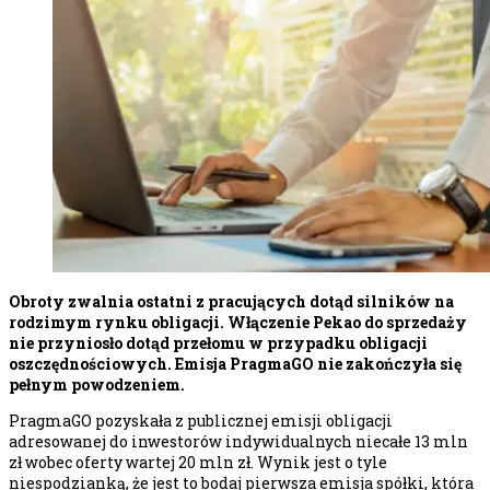
Obroty zwalnia ostatni z pracujących dotąd silników na
rodzimym rynku obligacji. Włączenie Pekao do sprzedaży
nie przyniosło dotąd przełomu w przypadku obligacji
oszczędnościowych. Emisja PragmaGO nie zakończyła się
pełnym powodzeniem.
PragmaGO pozyskała z publicznej emisji obligacji
adresowanej do inwestorów indywidualnych niecałe 13 mln
zł wobec oferty wartej 20 mln zł. Wynik jest o tyle
niespodzianką, że jest to bodaj pierwsza emisja spółki, która