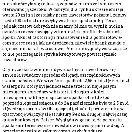
nie zakończyła się redukcją zapisów, mimo że tym razem
oferowano ją szeroko. W dobrym dla rynku okresie emisja
warta 20 mln zł zostałaby przez inwestorów pożarta i zapisy
rzędu 100 mln zł nie byłyby wcale niespodzianką. Teraz
jednak czasów dobrych nie mamy. Mimo to, wynik można
uznać za rozczarowujący w kontekście profilu działalności
spółki. Akurat faktoring i finansowanie dla podmiotów e-
commerce rosną jak na drożdżach, niewiele branż znajduje
się obecnie na fali wzrostowej. Ale inne sygnały wskazują, że
to nie postrzeganie ryzyka kredytowego powstrzymało
inwestorów.
O tym, że nastawienie indywidualnych inwestorów się
zmienia świadczy sprzedaż obligacji oszczędnościowych
skarbu państwa. We wrześniu spadła do 2,65 mld zł (z 6 mld zł
w sierpniu, który był jednocześnie trzecim najlepszym
miesiącem sprzedaży w historii i drugim z kolei
miesiącem, w którym sprzedaż spadła o 4 mld zł od
poprzedniego miesiąca), a do 24 października było to 2,5 mld
zł (według szacunków Obligacje.pl), choć od października w
dystrybucję włączyły się struktury Pekao, drugiej największej
grupy bankowej w Polsce. Wygląda więc na to, że po prostu
spada zainteresowanie inwestorów inwestycjami w dług. A
przecież wcześniej zakupy ograniczyły fundusze