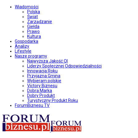
Wiadomości
Polska
Świat
Zarządzanie
Giełda
Prawo
Kultura
Gospodarka
Analizy
Lifestyle
Nasze programy
Najwyższa Jakość QI
Liderzy Społecznej Odpowiedzialności
Innowacja Roku
Przyjazna Gmina
Wybieram polskie
Victory Biznesu
Dobra Marka
Dobry Produkt
Turystyczny Produkt Roku
ForumBiznesu TV