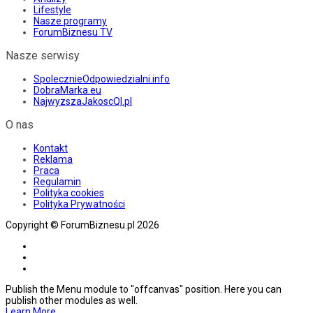
Lifestyle
Nasze programy
ForumBiznesu TV
Nasze serwisy
SpolecznieOdpowiedzialni.info
DobraMarka.eu
NajwyzszaJakoscQI.pl
O nas
Kontakt
Reklama
Praca
Regulamin
Polityka cookies
Polityka Prywatności
Copyright © ForumBiznesu.pl 2026
Publish the Menu module to "offcanvas" position. Here you can
publish other modules as well.
Learn More.