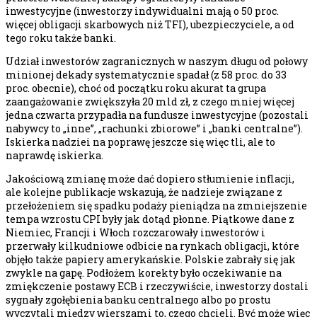
inwestycyjne (inwestorzy indywidualni mają o 50 proc.
więcej obligacji skarbowych niż TFI), ubezpieczyciele, a od
tego roku także banki.
Udział inwestorów zagranicznych w naszym długu od połowy
minionej dekady systematycznie spadał (z 58 proc. do 33
proc. obecnie), choć od początku roku akurat ta grupa
zaangażowanie zwiększyła 20 mld zł, z czego mniej więcej
jedna czwarta przypadła na fundusze inwestycyjne (pozostali
nabywcy to „inne”, „rachunki zbiorowe” i „banki centralne”).
Iskierka nadziei na poprawę jeszcze się więc tli, ale to
naprawdę iskierka.
Jakościową zmianę może dać dopiero stłumienie inflacji,
ale kolejne publikacje wskazują, że nadzieje związane z
przełożeniem się spadku podaży pieniądza na zmniejszenie
tempa wzrostu CPI były jak dotąd płonne. Piątkowe dane z
Niemiec, Francji i Włoch rozczarowały inwestorów i
przerwały kilkudniowe odbicie na rynkach obligacji, które
objęło także papiery amerykańskie. Polskie zabrały się jak
zwykle na gapę. Podłożem korekty było oczekiwanie na
zmiękczenie postawy ECB i rzeczywiście, inwestorzy dostali
sygnały zgołębienia banku centralnego albo po prostu
wyczytali między wierszami to, czego chcieli. Być może więc