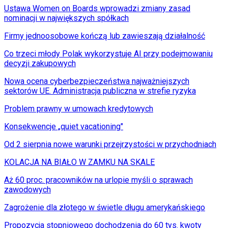
Ustawa Women on Boards wprowadzi zmiany zasad
nominacji w największych spółkach
Firmy jednoosobowe kończą lub zawieszają działalność
Co trzeci młody Polak wykorzystuje AI przy podejmowaniu
decyzji zakupowych
Nowa ocena cyberbezpieczeństwa najważniejszych
sektorów UE. Administracja publiczna w strefie ryzyka
Problem prawny w umowach kredytowych
Konsekwencje „quiet vacationing"
Od 2 sierpnia nowe warunki przejrzystości w przychodniach
KOLACJA NA BIAŁO W ZAMKU NA SKALE
Aż 60 proc. pracowników na urlopie myśli o sprawach
zawodowych
Zagrożenie dla złotego w świetle długu amerykańskiego
Propozycja stopniowego dochodzenia do 60 tys. kwoty