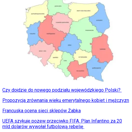
Czy dojdzie do nowego podziału wojewódzkiego Polski?
Propozycja zrównania wieku emerytalnego kobiet i mężczyzn
Francuska ocena sieci sklepów Żabka
UEFA szykuje pozew przeciwko FIFA. Plan Infantino za 20
mld dolarów wywołał futbolową rebelię