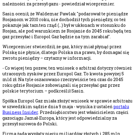
należności za przesył gazu - powiedział wicepremier.
Sasin ocenił, że Waldemar Pawlak "podarował te pieniądze
Rosjanom w 2010 roku, nie dochodził tych pieniędzy, co też
pokazuje jak tamten rząd (...) był w ukłonach w stosunku do
Rosjan, ale pod warunkiem że Rosjanie do 2045 roku będą ten
gaz przesyłać i Europol Gaz będzie na tym zarabiał".
Wicepremier stwierdził, że gaz, który miał płynąć przez
Polskę nie płynie, dlatego Polska ma prawo, by domagać się
zwrotu pieniędzy – czytamy w informacji.
- Co więcej ten pozew, ten wniosek o arbitraż dotyczy również
utraconych zysków przez Europol Gaz. To kwota powyżej 5
mld zł. Na tyle oszacowano rzeczywiście ten czas do 2045
roku gdzie Rosjanie zobowiązali się przesyłać gaz przez
polskie terytorium – podkreślił Sasin.
Spółka Europol Gaz miała złożyć wniosek w sprawie arbitrażu
w szwedzkim sądzie dnia 9 maja - wynika z ustaleń
portalu
Business Insider
. Przedsiębiorstwo jest właścicielem części
gazociągu Jamał-Europa, który jest odpowiedzialny za
przesył surowca do Polski.
Firma żąda wypłaty pięciu miliardów złotych i 285 mln