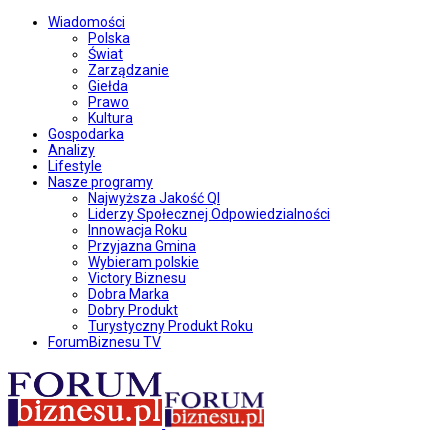
Wiadomości
Polska
Świat
Zarządzanie
Giełda
Prawo
Kultura
Gospodarka
Analizy
Lifestyle
Nasze programy
Najwyższa Jakość QI
Liderzy Społecznej Odpowiedzialności
Innowacja Roku
Przyjazna Gmina
Wybieram polskie
Victory Biznesu
Dobra Marka
Dobry Produkt
Turystyczny Produkt Roku
ForumBiznesu TV