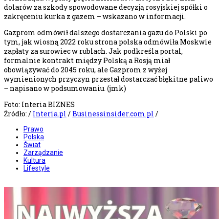
dolarów za szkody spowodowane decyzją rosyjskiej spółki o
zakręceniu kurka z gazem – wskazano w informacji.
Gazprom odmówił dalszego dostarczania gazu do Polski po
tym, jak wiosną 2022 roku strona polska odmówiła Moskwie
zapłaty za surowiec w rublach. Jak podkreśla portal,
formalnie kontrakt między Polską a Rosją miał
obowiązywać do 2045 roku, ale Gazprom z wyżej
wymienionych przyczyn przestał dostarczać błękitne paliwo
– napisano w podsumowaniu. (jmk)
Foto: Interia BIZNES
Źródło: /
Interia.pl
/
Businessinsider.com.pl
/
Prawo
Polska
Świat
Zarządzanie
Kultura
Lifestyle