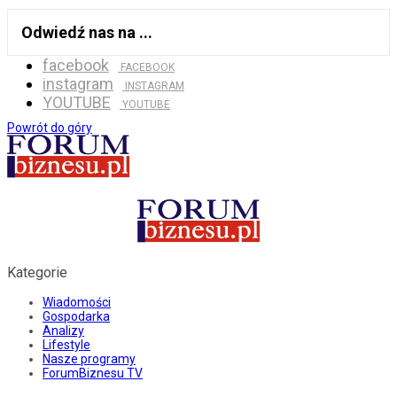
Odwiedź nas na ...
facebook
FACEBOOK
instagram
INSTAGRAM
YOUTUBE
YOUTUBE
Powrót do góry
Kategorie
Wiadomości
Gospodarka
Analizy
Lifestyle
Nasze programy
ForumBiznesu TV